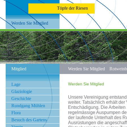
Töpfe der Riesen
Werden Sie Mitglied
Mitglied
Werden Sie Mitglied
Rotweinb
Werden Sie Mitglied
Lage
Glaziologie
Unsere Vereinigung entstand 
Geschichte
weiter. Tatsächlich erhält der
Rundgang Mühlen
Entschädigung. Die Arbeiten 
regelmässige Auspumpen de
Flora
der laufende Unterhalt des 
Besuch des Gartens
Ausrüstungen die angeschaf
Verein