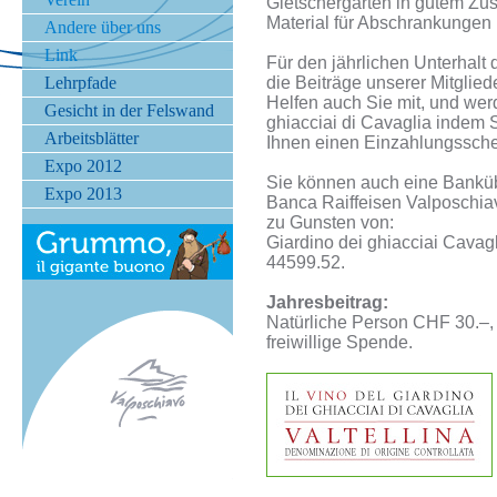
Gletschergarten in gutem Zus
Material für Abschrankungen
Andere über uns
Link
Für den jährlichen Unterhalt 
Lehrpfade
die Beiträge unserer Mitgliede
Helfen auch Sie mit, und werd
Gesicht in der Felswand
ghiacciai di Cavaglia indem 
Arbeitsblätter
Ihnen einen Einzahlungsschei
Expo 2012
Sie können auch eine Bankü
Expo 2013
Banca Raiffeisen Valposchiav
zu Gunsten von:
Giardino dei ghiacciai Cavag
44599.52.
Jahresbeitrag:
Natürliche Person CHF 30.–, 
freiwillige Spende.